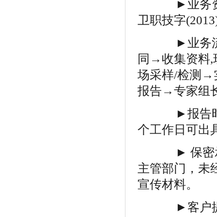
►业务资质
卫职技字
(2013
►业务
同
→收集资料
,
场采样
/
检测→
报告→专家组
►报告时
个工作日可出
► 保密承
主管部门，未
宣传材料。
►客户提