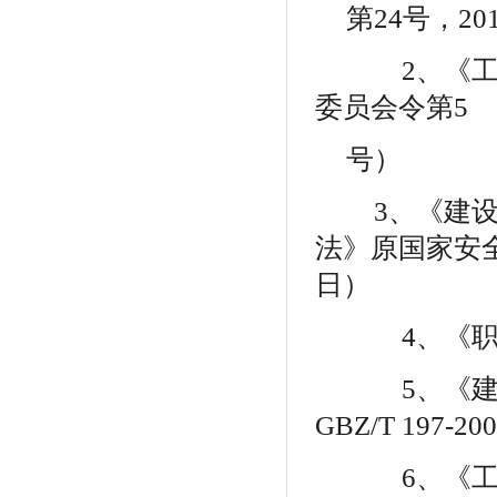
第
24
号，
20
2
、《
委员会令第
5
号）
3
、《建设
法》原国家安
日）
4
、《
5
、《
GBZ/T 197-20
6
、《