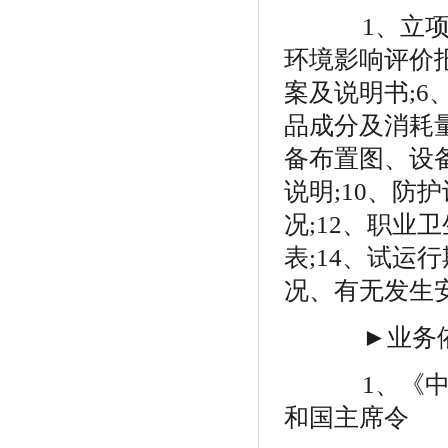
1
、立
环境影响评价
案及说明书
;6
品成分及消耗
备布置图、设
说明
;10
、防护
况
;12
、职业卫
表
;14
、试运行
况、有无发生
►业务
1
、《
和国主席令