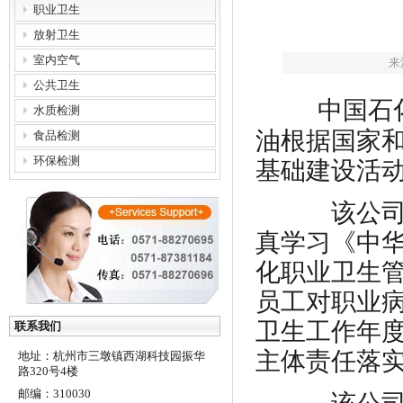
职业卫生
放射卫生
室内空气
来
公共卫生
中国石化
水质检测
油根据国家
食品检测
环保检测
基础建设活
该公司坚
真学习《中
化职业卫生
员工对职业
卫生工作年
联系我们
主体责任落
地址：杭州市三墩镇西湖科技园振华
路320号4楼
邮编：310030