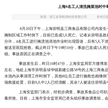
上海9名工人清洗腌菜池时中
来源：
浙江多谱检测科技有限公司
发布日期：
8月20日下午，上海崇明县三商食品有限公司内发生
腌制区域工作时倒下，目前已造成5人死亡。记者从崇明县政府
分许，4名员工进行腌渍池清池作业时出现昏迷，后有5人下
被送至医院抢救。截止昨日下午19时10分，事故已造成5人死
稳。事故原因正在调查之中。
事故发生后，昨日16时47分，上海安监局官方微博发布消息
左右，地处上海市崇明县绿华镇新建公路58号的上海三商食
水池内从事清理工作时倒下，其他8位员工进行施救也相继倒
场救援处置，目前9人中2人已经清醒，其余7人被送往崇明县
上海安监部门表示，经初步调查，事故系食品公司职
毒所致。目前，上海市安全监管局已牵头组织事故调查组，