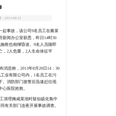
毒
2013-08-21
一起事故，该公司9名员工在酱菜
新闻办公室获悉，昨日14时30
池施救也相继昏迷。9名人员随即
亡，2人危重，2人生命体征平
称，2013年8月20日14：30
品工业有限公司内，1名员工在污
下。消防部门接警后迅速赶往现
中心医院抢救。
工清理腌咸菜池时疑似硫化氢中
会同有关部门连夜开展事故调查。